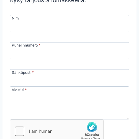
Kysy tarjousta lomakkeella.
Nimi
Puhelinnumero
*
Sähköposti
*
Viestisi
*