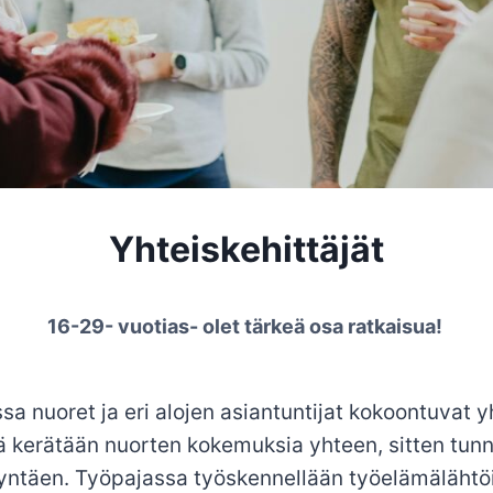
Yhteiskehittäjät
16-29- vuotias- olet tärkeä osa ratkaisua!
ossa nuoret ja eri alojen asiantuntijat kokoontuva
kerätään nuorten kokemuksia yhteen, sitten tunnis
ödyntäen. Työpajassa työskennellään työelämäläht