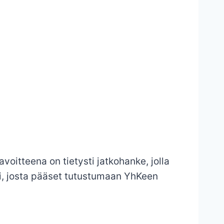
oitteena on tietysti jatkohanke, jolla
li, josta pääset tutustumaan YhKeen