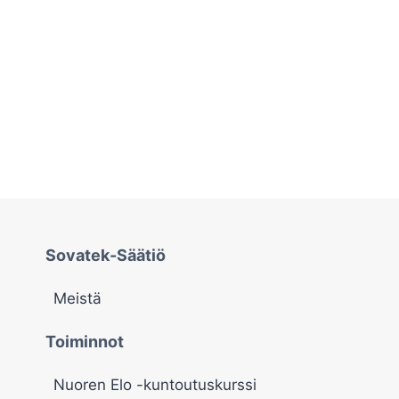
Sovatek-Säätiö
Meistä
Toiminnot
Nuoren Elo -kuntoutuskurssi