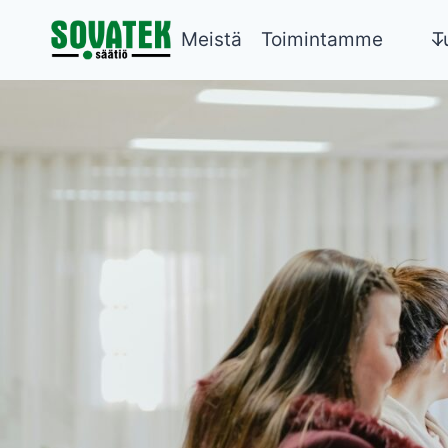
Siirry
Meistä
Toimintamme
T
sisältöön