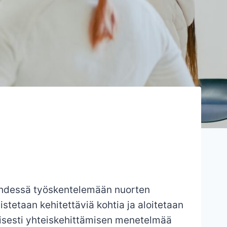
t yhdessä työskentelemään nuorten
tetaan kehitettäviä kohtia ja aloitetaan
öisesti yhteiskehittämisen menetelmää