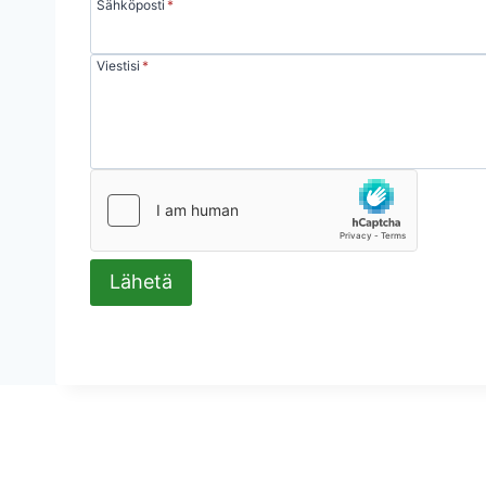
Sähköposti
*
Viestisi
*
Lähetä