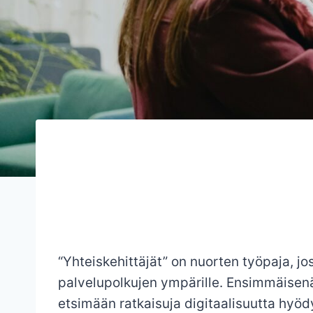
“Yhteiskehittäjät” on nuorten työpaja, j
palvelupolkujen ympärille. Ensimmäisenä 
etsimään ratkaisuja digitaalisuutta hy