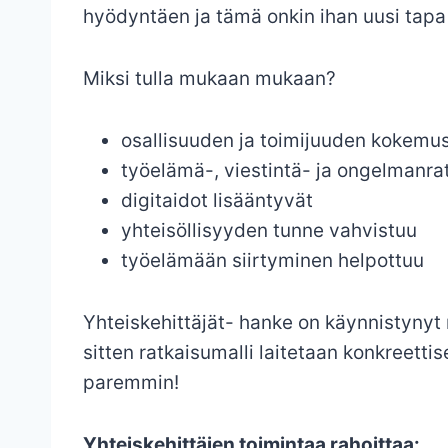
hyödyntäen ja tämä onkin ihan uusi tapa
Miksi tulla mukaan mukaan?
osallisuuden ja toimijuuden kokemus
työelämä-, viestintä- ja ongelmanrat
digitaidot lisääntyvät
yhteisöllisyyden tunne vahvistuu
työelämään siirtyminen helpottuu
Yhteiskehittäjät- hanke on käynnistynyt 
sitten ratkaisumalli laitetaan konkreett
paremmin!
Yhteiskehittäjen toimintaa rahoittaa: