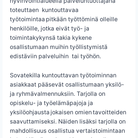
hyvinvointialueella palveluntuottajana
toteuttaen kuntouttavaa
työtoimintaa pitkään työttöminä olleille
henkilöille, jotka eivät työ- ja
toimintakykynsä takia kykene
osallistumaan muihin työllistymistä
edistäviin palveluihin tai työhön.
Sovatekilla kuntouttavan työtoiminnan
asiakkaat pääsevät osallistumaan yksilö-
ja ryhmävalmennuksiin. Tarjolla on
opiskelu- ja työelämäpajoja ja
yksilöohjausta jokaisen omien tavoitteiden
saavuttamiseksi. Näiden lisäksi tarjolla on
mahdollisuus osallistua vertaistoimintaan