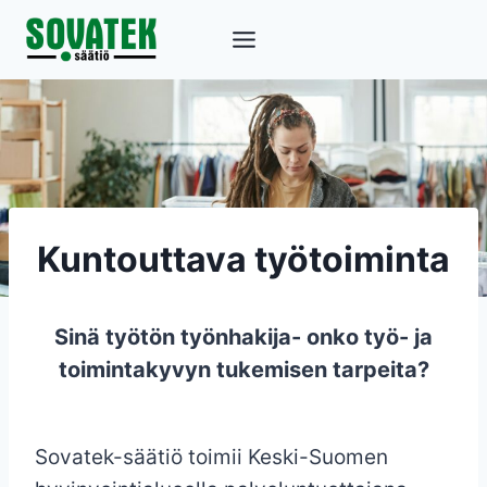
Siirry
sisältöön
Kuntouttava työtoiminta
Sinä työtön työnhakija- onko työ- ja
toimintakyvyn tukemisen tarpeita?
Sovatek-säätiö toimii Keski-Suomen