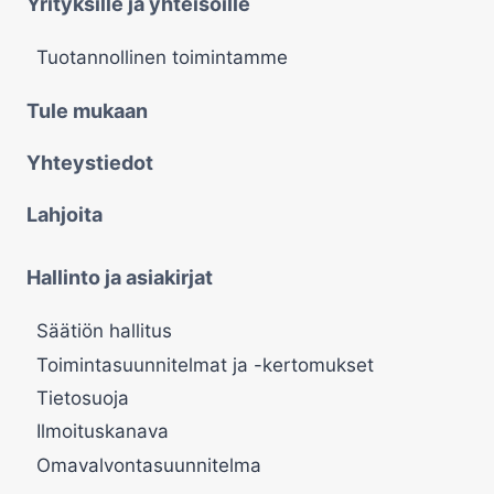
Yrityksille ja yhteisöille
Tuotannollinen toimintamme
Tule mukaan
Yhteystiedot
Lahjoita
Hallinto ja asiakirjat
Säätiön hallitus
Toimintasuunnitelmat ja -kertomukset
Tietosuoja
Ilmoituskanava
Omavalvontasuunnitelma