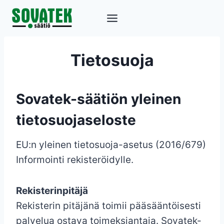
Siirry
sisältöön
Tietosuoja
Sovatek-säätiön yleinen
tietosuojaseloste
EU:n yleinen tietosuoja-asetus (2016/679)
Informointi rekisteröidylle.
Rekisterinpitäjä
Rekisterin pitäjänä toimii pääsääntöisesti
palvelua ostava toimeksiantaja. Sovatek-