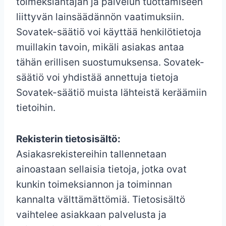
toimeksiantajan ja palvelun tuottamiseen
liittyvän lainsäädännön vaatimuksiin.
Sovatek-säätiö voi käyttää henkilötietoja
muillakin tavoin, mikäli asiakas antaa
tähän erillisen suostumuksensa. Sovatek-
säätiö voi yhdistää annettuja tietoja
Sovatek-säätiö muista lähteistä keräämiin
tietoihin.
Rekisterin tietosisältö:
Asiakasrekistereihin tallennetaan
ainoastaan sellaisia tietoja, jotka ovat
kunkin toimeksiannon ja toiminnan
kannalta välttämättömiä. Tietosisältö
vaihtelee asiakkaan palvelusta ja