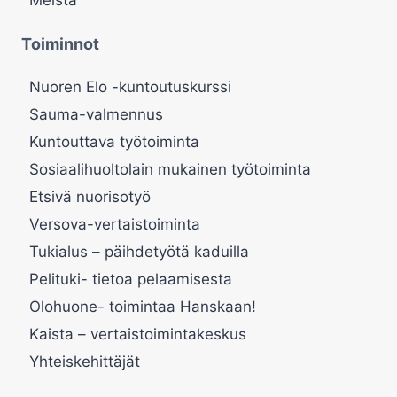
Meistä
Toiminnot
Nuoren Elo -kuntoutuskurssi
Sauma-valmennus
Kuntouttava työtoiminta
Sosiaalihuoltolain mukainen työtoiminta
Etsivä nuorisotyö
Versova-vertaistoiminta
Tukialus – päihdetyötä kaduilla
Pelituki- tietoa pelaamisesta
Olohuone- toimintaa Hanskaan!
Kaista – vertaistoimintakeskus
Yhteiskehittäjät