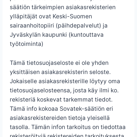
säätiön tärkeimpien asiakasrekisterien
ylläpitäjät ovat Keski-Suomen
sairaanhoitopiiri (päihdepalvelut) ja
Jyväskylän kaupunki (kuntouttava
työtoiminta)
Tämä tietosuojaseloste ei ole yhden
yksittäisen asiakasrekisterin seloste.
Jokaiselle asiakasrekisterille löytyy oma
tietosuojaselosteensa, josta käy ilmi ko.
rekisteriä koskevat tarkemmat tiedot.
Tämä info kokoaa Sovatek-säätiön eri
asiakasrekistereiden tietoja yleisellä
tasolla. Tämän infon tarkoitus on tiedottaa
rekisteröityjä rekistereiden tarkoituksesta