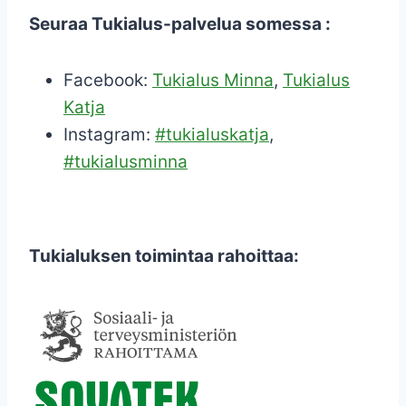
Seuraa Tukialus-palvelua somessa :
Facebook:
Tukialus Minna
,
Tukialus
Katja
Instagram:
#tukialuskatja
,
#tukialusminna
Tukialuksen toimintaa rahoittaa: