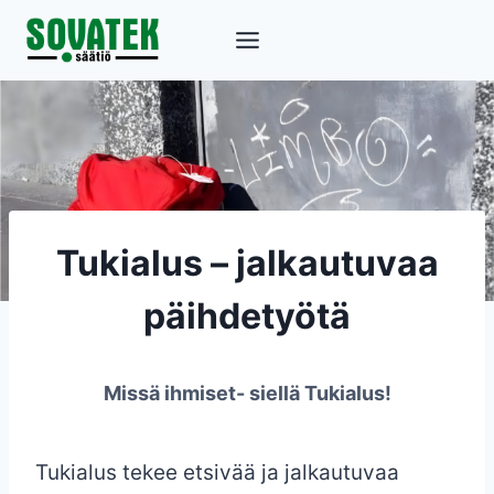
Siirry
sisältöön
Tukialus – jalkautuvaa
päihdetyötä
Missä ihmiset- siellä Tukialus!
Tukialus tekee etsivää ja jalkautuvaa