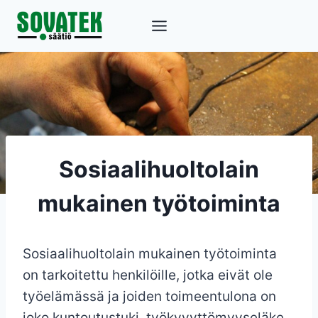
Siirry
sisältöön
Sosiaalihuoltolain
mukainen työtoiminta
Sosiaalihuoltolain mukainen työtoiminta
on tarkoitettu henkilöille, jotka eivät ole
työelämässä ja joiden toimeentulona on
joko kuntoutustuki, työkyvyttömyyseläke